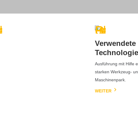
fahrenes
Verwendete
eam
Technologi
Erfahrung
Ausführung mit Hilfe 
jähriger, fachkundiger
starken Werkzeug- u
rbeiter sowie die
Maschinenpark.
en
WEITER
bildungsansprüche
ern eine präzise
ührung.
TER