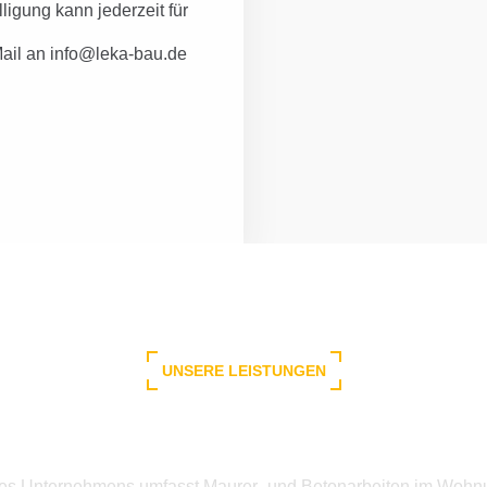
ligung kann jederzeit für
Mail an info@leka-bau.de
UNSERE LEISTUNGEN
s wir Ihnen anbieten kön
es Unternehmens umfasst Maurer- und Betonarbeiten im Woh