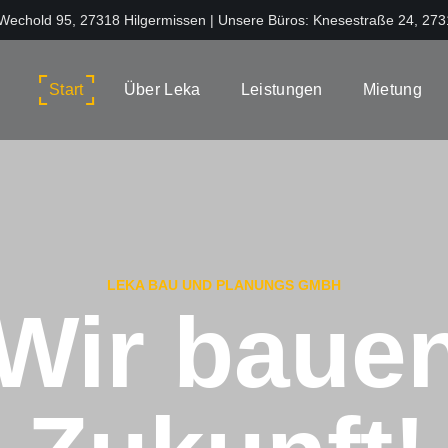
 Wechold 95, 27318 Hilgermissen | Unsere Büros: Knesestraße 24, 27
Start
Über Leka
Leistungen
Mietung
LEKA BAU UND PLANUNGS GMBH
Wir baue