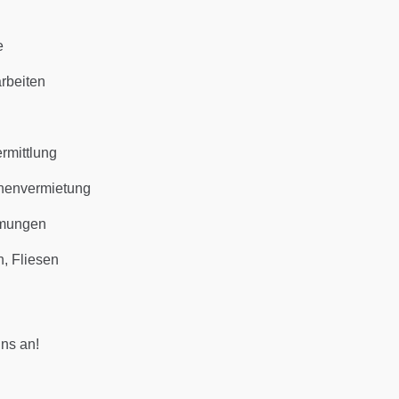
e
rbeiten
rmittlung
nenvermietung
umungen
h, Fliesen
ns an!