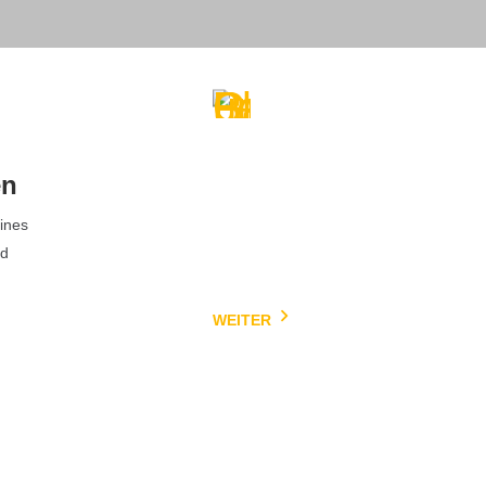
Planung und
en
Betreuung
eines
Von den Ersten Ideen bis
nd
zum fertigen Projekt - wir
sind für Sie da.
WEITER