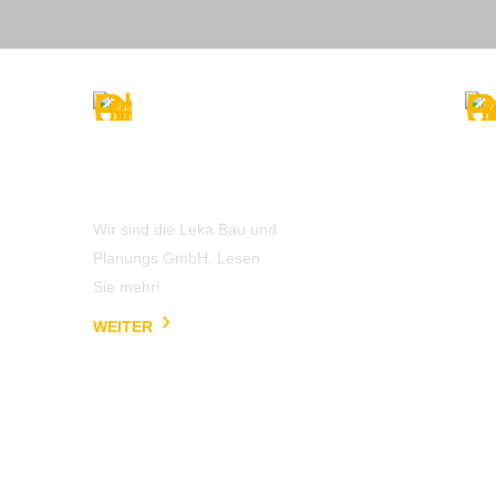
Das
Er
Unternehmen
T
Wir sind die Leka Bau und
Die 
Planungs GmbH. Lesen
lang
Sie mehr!
Mita
hoh
WEITER
Aus
sich
Ausf
WEI