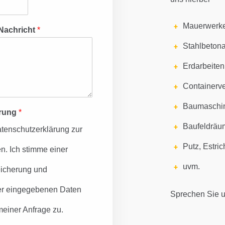
Mauerwerk
Nachricht
*
Stahlbetona
Erdarbeiten
Containerve
Baumaschi
ärung
*
Baufeldrä
atenschutzerklärung zur
Putz, Estric
. Ich stimme einer
uvm.
eicherung und
er eingegebenen Daten
Sprechen Sie u
einer Anfrage zu.