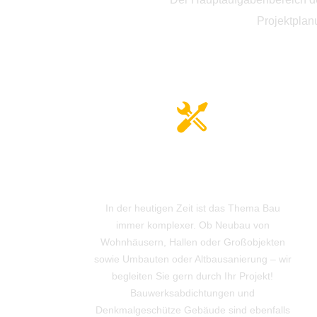
Projektplanu
Neubau, Umbau und
Sanierung
In der heutigen Zeit ist das Thema Bau
immer komplexer. Ob Neubau von
Wohnhäusern, Hallen oder Großobjekten
sowie Umbauten oder Altbausanierung – wir
begleiten Sie gern durch Ihr Projekt!
Bauwerksabdichtungen und
Denkmalgeschütze Gebäude sind ebenfalls